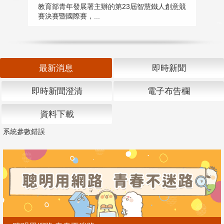
匯
教育部青年發展署主辦的第23屆智慧鐵人創意競
賽決賽暨國際賽，...
教
「
最新消息
即時新聞
即時新聞澄清
電子布告欄
資料下載
系統參數錯誤