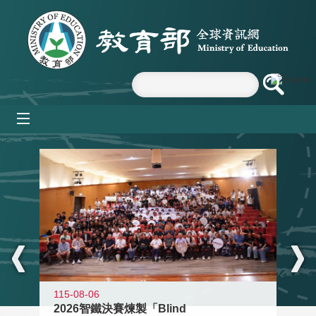
跳到主要內容區塊
mobile_menu
:::
115-08-06
2026智鐵決賽煉製「Blind
11