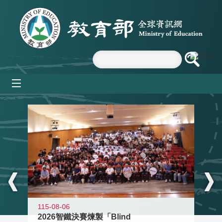
跳到主要內容區塊
mobile_menu
:::
115-08-06
2026智鐵決賽煉製「Blind
11