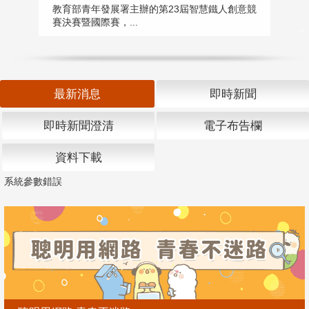
匯
教育部青年發展署主辦的第23屆智慧鐵人創意競
賽決賽暨國際賽，...
教
「
最新消息
即時新聞
即時新聞澄清
電子布告欄
資料下載
系統參數錯誤