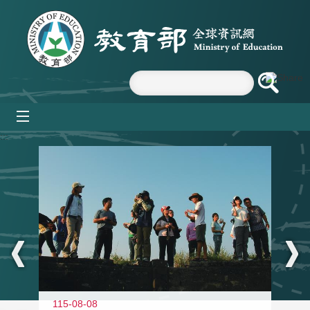
跳到主要內容區塊
mobile_menu
:::
11
115-08-08