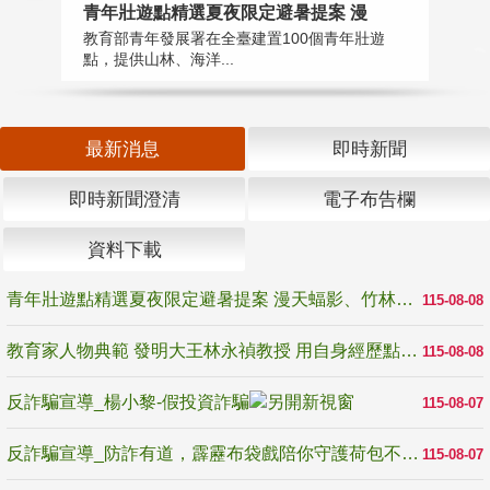
教
青年壯遊點精選夏夜限定避暑提案 漫
在
教育部青年發展署在全臺建置100個青年壯遊
譽
點，提供山林、海洋...
最新消息
即時新聞
即時新聞澄清
電子布告欄
資料下載
青年壯遊點精選夏夜限定避暑提案 漫天蝠影、竹林尋蛙、茶香夜觀 邀青年暮色出發
115-08-08
教育家人物典範 發明大王林永禎教授 用自身經歷點亮學生的路
115-08-08
反詐騙宣導_楊小黎-假投資詐騙
115-08-07
反詐騙宣導_防詐有道，霹靂布袋戲陪你守護荷包不受騙
115-08-07