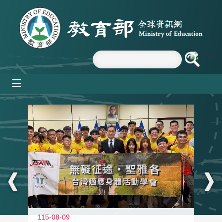
跳到主要內容區塊
mobile_menu
:::
115-08-09
11