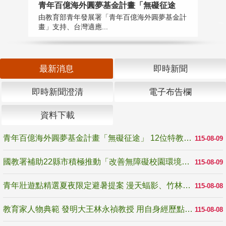
青年百億海外圓夢基金計畫「無礙征途
國
由教育部青年發展署「青年百億海外圓夢基金計
無
畫」支持、台灣適應...
是
最新消息
即時新聞
即時新聞澄清
電子布告欄
資料下載
青年百億海外圓夢基金計畫「無礙征途」 12位特教與弱勢青年勇闖西班牙 跨越感官限制見證生命蛻變
115-08-09
國教署補助22縣市積極推動「改善無障礙校園環境計畫」 打造友善、安全、無礙學習空間
115-08-09
青年壯遊點精選夏夜限定避暑提案 漫天蝠影、竹林尋蛙、茶香夜觀 邀青年暮色出發
115-08-08
教育家人物典範 發明大王林永禎教授 用自身經歷點亮學生的路
115-08-08