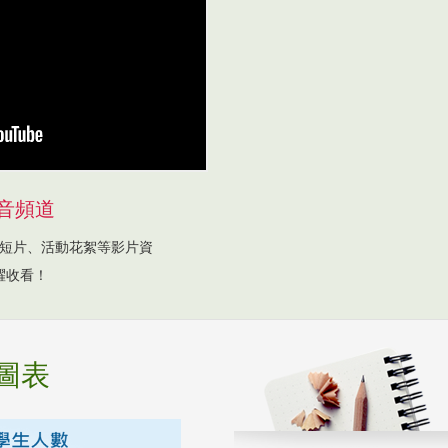
音頻道
短片、活動花絮等影片資
躍收看！
圖表