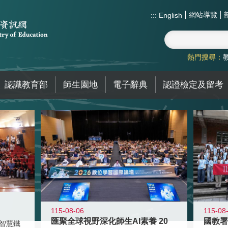
網站導覽
:::
English
熱門搜尋：
認識教育部
師生園地
電子辭典
認證檢定及留考
115-08-06
115-08
匯聚全球視野深化師生AI素養 20
智慧鐵