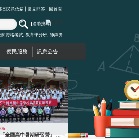
部長民意信箱
常見問答
回首頁
進階搜尋
教師資格考試
教育學分班
師鐸獎
便民服務
訊息公告
-05
國教署「全國高中暑期研習營」 以多