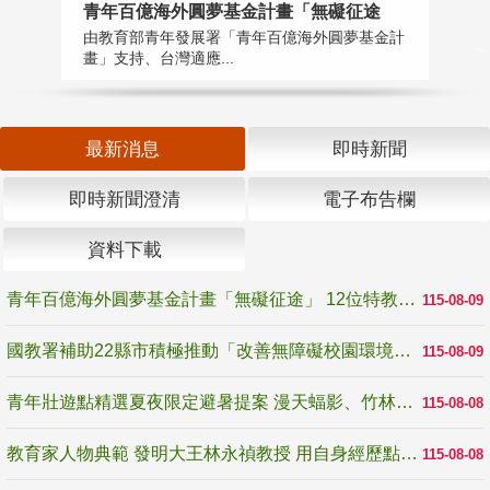
青年百億海外圓夢基金計畫「無礙征途
國
由教育部青年發展署「青年百億海外圓夢基金計
無
畫」支持、台灣適應...
是
最新消息
即時新聞
即時新聞澄清
電子布告欄
資料下載
青年百億海外圓夢基金計畫「無礙征途」 12位特教與弱勢青年勇闖西班牙 跨越感官限制見證生命蛻變
115-08-09
國教署補助22縣市積極推動「改善無障礙校園環境計畫」 打造友善、安全、無礙學習空間
115-08-09
青年壯遊點精選夏夜限定避暑提案 漫天蝠影、竹林尋蛙、茶香夜觀 邀青年暮色出發
115-08-08
教育家人物典範 發明大王林永禎教授 用自身經歷點亮學生的路
115-08-08