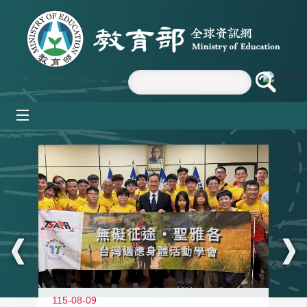
跳到主要內容區塊
mobile_menu
:::
115-08-09
11