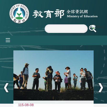
跳到主要內容區塊
mobile_menu
:::
11
115-08-08