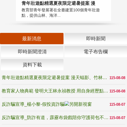
教
青年壯遊點精選夏夜限定避暑提案 漫
在
教育部青年發展署在全臺建置100個青年壯遊
譽
點，提供山林、海洋...
最新消息
即時新聞
即時新聞澄清
電子布告欄
資料下載
青年壯遊點精選夏夜限定避暑提案 漫天蝠影、竹林尋蛙、茶香夜觀 邀青年暮色出發
115-08-08
教育家人物典範 發明大王林永禎教授 用自身經歷點亮學生的路
115-08-08
反詐騙宣導_楊小黎-假投資詐騙
115-08-07
反詐騙宣導_防詐有道，霹靂布袋戲陪你守護荷包不受騙
115-08-07