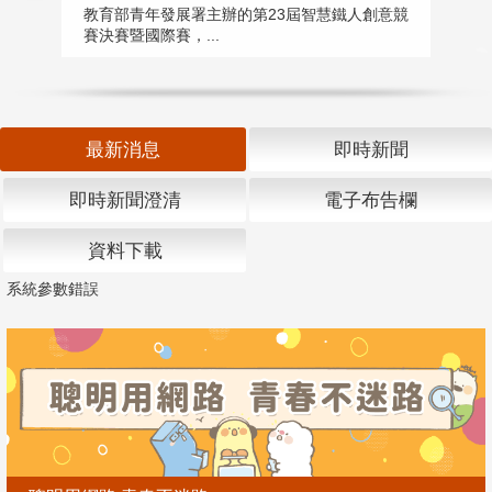
匯
教育部青年發展署主辦的第23屆智慧鐵人創意競
賽決賽暨國際賽，...
教
「
最新消息
即時新聞
即時新聞澄清
電子布告欄
資料下載
系統參數錯誤