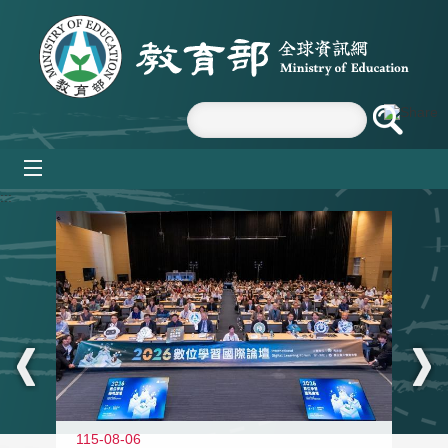
跳到主要內容區塊
mobile_menu
:::
115-08-06
11