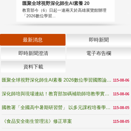
匯聚全球視野深化師生AI素養 20
國
教育部今（6）日起一連兩天於高雄展覽館辦理
教
「2026數位學習...
中
最新消息
即時新聞
即時新聞澄清
電子布告欄
資料下載
匯聚全球視野深化師生AI素養 2026數位學習國際論壇高雄登場
115-08-06
深化師培與現場連結！教育部加碼補助師培教學實踐研究 10月師培國際研討會交流教學實踐經驗
115-08-06
國教署「全國高中暑期研習營」 以多元課程培養學生瞭解誠信專業與倫理價值
115-08-05
《食品安全衛生管理法》修正草案
115-08-05