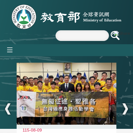
跳到主要內容區塊
mobile_menu
:::
115-08-09
11