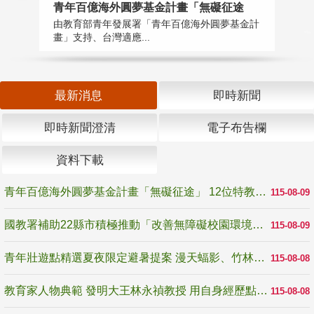
青年百億海外圓夢基金計畫「無礙征途
國
由教育部青年發展署「青年百億海外圓夢基金計
無
畫」支持、台灣適應...
是
最新消息
即時新聞
即時新聞澄清
電子布告欄
資料下載
青年百億海外圓夢基金計畫「無礙征途」 12位特教與弱勢青年勇闖西班牙 跨越感官限制見證生命蛻變
115-08-09
國教署補助22縣市積極推動「改善無障礙校園環境計畫」 打造友善、安全、無礙學習空間
115-08-09
青年壯遊點精選夏夜限定避暑提案 漫天蝠影、竹林尋蛙、茶香夜觀 邀青年暮色出發
115-08-08
教育家人物典範 發明大王林永禎教授 用自身經歷點亮學生的路
115-08-08