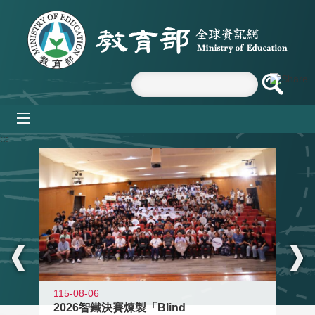
跳到主要內容區塊
mobile_menu
:::
115-08-06
2026智鐵決賽煉製「Blind
11