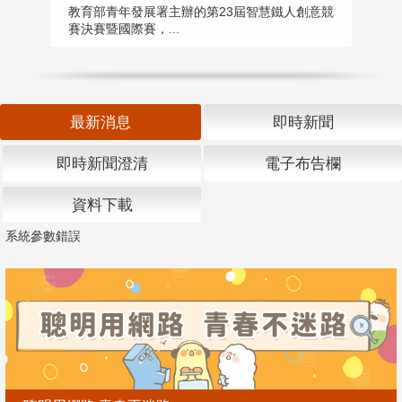
匯
教育部青年發展署主辦的第23屆智慧鐵人創意競
賽決賽暨國際賽，...
教
「
最新消息
即時新聞
即時新聞澄清
電子布告欄
資料下載
系統參數錯誤