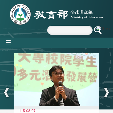
跳到主要內容區塊
mobile_menu
:::
11
115-08-07