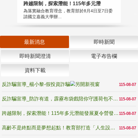
高
跨越限制，探索潛能！115年多元潛
教
為落實融合教育理念，教育部於8月4日至7日委
博
請國立嘉義大學辦...
最新消息
即時新聞
即時新聞澄清
電子布告欄
資料下載
反詐騙宣導_楊小黎-假投資詐騙
115-08-07
反詐騙宣導_防詐有道，霹靂布袋戲陪你守護荷包不受騙
115-08-07
跨越限制，探索潛能！115年多元潛能發展夏令營發掘生命無限可能
115-08-07
高齡不是終點而是夢想起點！教育部打造「人生設計夢工場」 參展第3屆高齡健康產業博覽會
115-08-07