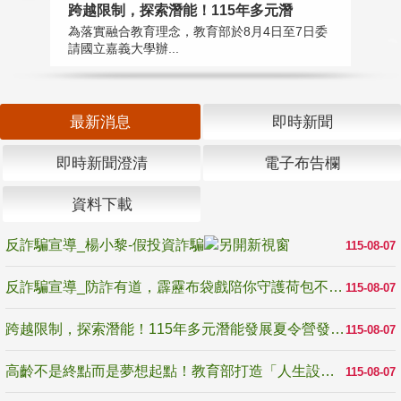
高
跨越限制，探索潛能！115年多元潛
教
為落實融合教育理念，教育部於8月4日至7日委
博
請國立嘉義大學辦...
最新消息
即時新聞
即時新聞澄清
電子布告欄
資料下載
反詐騙宣導_楊小黎-假投資詐騙
115-08-07
反詐騙宣導_防詐有道，霹靂布袋戲陪你守護荷包不受騙
115-08-07
跨越限制，探索潛能！115年多元潛能發展夏令營發掘生命無限可能
115-08-07
高齡不是終點而是夢想起點！教育部打造「人生設計夢工場」 參展第3屆高齡健康產業博覽會
115-08-07