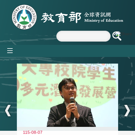
跳到主要內容區塊
mobile_menu
:::
11
115-08-07