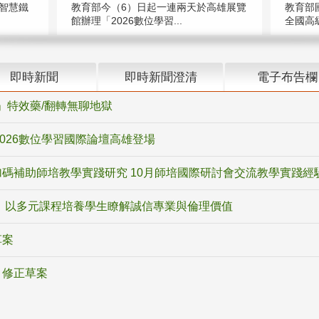
智慧鐵
教育部今（6）日起一連兩天於高雄展覽
教育部
館辦理「2026數位學習...
全國高級
即時新聞
即時新聞澄清
電子布告欄
ox」特效藥/翻轉無聊地獄
2026數位學習國際論壇高雄登場
碼補助師培教學實踐研究 10月師培國際研討會交流教學實踐經
 以多元課程培養學生瞭解誠信專業與倫理價值
草案
》修正草案