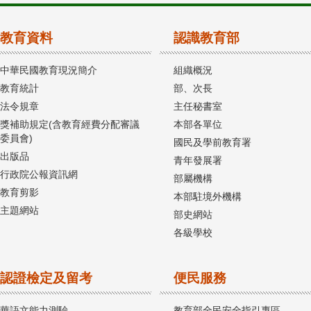
教育資料
認識教育部
中華民國教育現況簡介
組織概況
教育統計
部、次長
法令規章
主任秘書室
獎補助規定(含教育經費分配審議
本部各單位
委員會)
國民及學前教育署
出版品
青年發展署
行政院公報資訊網
部屬機構
教育剪影
本部駐境外機構
主題網站
部史網站
各級學校
認證檢定及留考
便民服務
華語文能力測驗
教育部全民安全指引專區