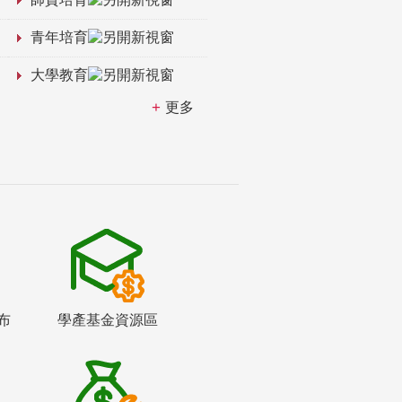
青年培育
大學教育
更多
布
學產基金資源區