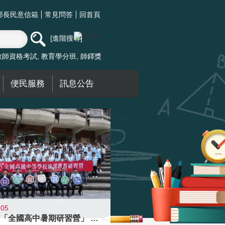
部長民意信箱
常見問答
回首頁
進階搜尋
教師資格考試
教育學分班
師鐸獎
便民服務
訊息公告
-05
國教署「全國高中暑期研習營」 以多