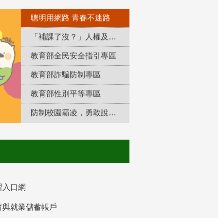
聰明用網路 青春不迷路
「補課了沒？」人權及轉型正義教育專區
教育部全民安全指引專區
教育部詐騙防制專區
教育部性別平等專區
防制校園霸凌，勇敢說出來！
習入口網
育與就業儲蓄帳戶