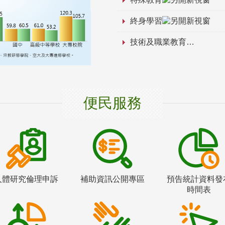
終身學習
技術及職業教育
便民服務
人體研究倫理申訴
補助資訊公開專區
預告統計資料發
時間表