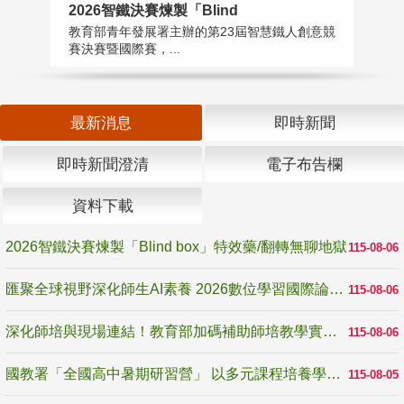
2026智鐵決賽煉製「Blind
匯
教育部青年發展署主辦的第23屆智慧鐵人創意競
教
賽決賽暨國際賽，...
「
最新消息
即時新聞
即時新聞澄清
電子布告欄
資料下載
2026智鐵決賽煉製「Blind box」特效藥/翻轉無聊地獄
115-08-06
匯聚全球視野深化師生AI素養 2026數位學習國際論壇高雄登場
115-08-06
深化師培與現場連結！教育部加碼補助師培教學實踐研究 10月師培國際研討會交流教學實踐經驗
115-08-06
國教署「全國高中暑期研習營」 以多元課程培養學生瞭解誠信專業與倫理價值
115-08-05