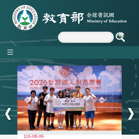
跳到主要內容區塊
mobile_menu
:::
115-08-06
11