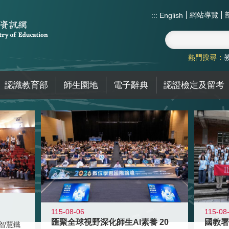
網站導覽
:::
English
熱門搜尋：
認識教育部
師生園地
電子辭典
認證檢定及留考
115-08-06
115-08
匯聚全球視野深化師生AI素養 20
智慧鐵