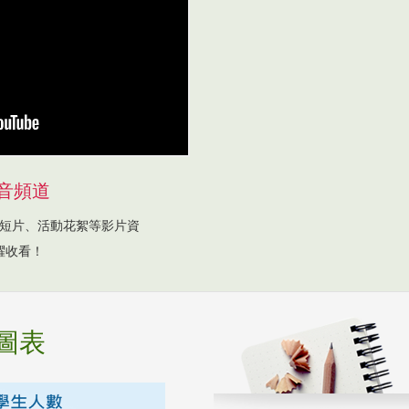
音頻道
短片、活動花絮等影片資
躍收看！
圖表