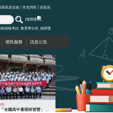
部長民意信箱
常見問答
回首頁
進階搜尋
教師資格考試
教育學分班
師鐸獎
便民服務
訊息公告
-05
國教署「全國高中暑期研習營」 以多