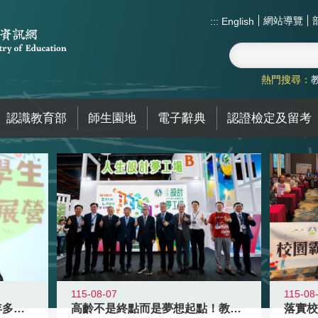
網站導覽
:::
English
熱門搜尋：
認識教育部
師生園地
電子辭典
認證檢定及留考
115-08-07
115-08
高齡不是終點而是夢想起點！教育部打
跨越限制，探索潛能！115年多元潛