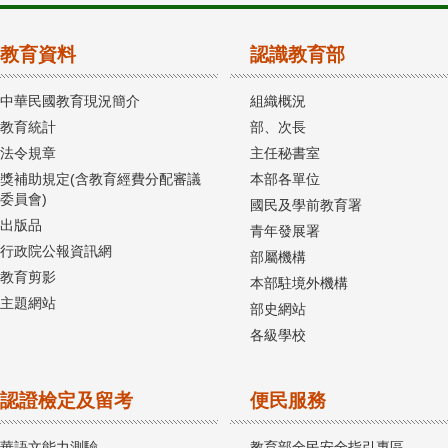
教育資料
認識教育部
中華民國教育現況簡介
組織概況
教育統計
部、次長
法令規章
主任秘書室
獎補助規定(含教育經費分配審議
本部各單位
委員會)
國民及學前教育署
出版品
青年發展署
行政院公報資訊網
部屬機構
教育剪影
本部駐境外機構
主題網站
部史網站
各級學校
認證檢定及留考
便民服務
華語文能力測驗
教育部全民安全指引專區