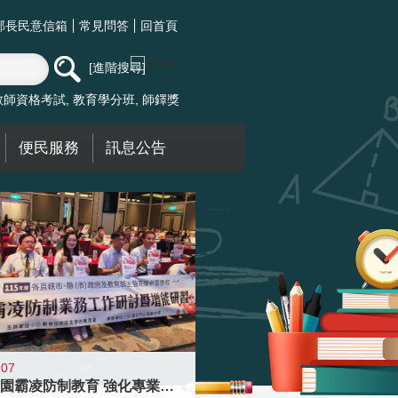
部長民意信箱
常見問答
回首頁
進階搜尋
教師資格考試
教育學分班
師鐸獎
便民服務
訊息公告
-07
落實校園霸凌防制教育 強化專業知能