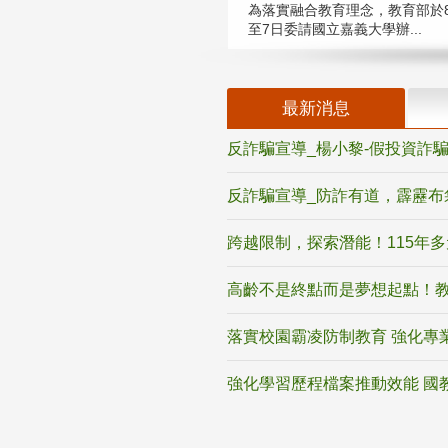
為落實融合教育理念，教育部於8
至7日委請國立嘉義大學辦...
最新消息
反詐騙宣導_楊小黎-假投資詐
反詐騙宣導_防詐有道，霹靂布
跨越限制，探索潛能！115年
高齡不是終點而是夢想起點！教
落實校園霸凌防制教育 強化專
強化學習歷程檔案推動效能 國