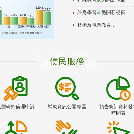
終身學習
技術及職業教育
便民服務
人體研究倫理申訴
補助資訊公開專區
預告統計資料發
時間表