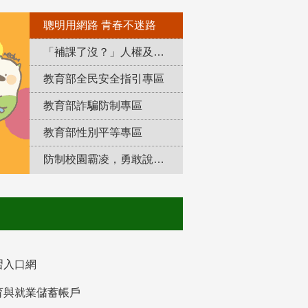
聰明用網路 青春不迷路
「補課了沒？」人權及轉型正義教育專區
教育部全民安全指引專區
教育部詐騙防制專區
教育部性別平等專區
防制校園霸凌，勇敢說出來！
習入口網
育與就業儲蓄帳戶