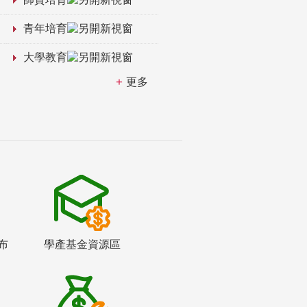
青年培育
大學教育
更多
布
學產基金資源區