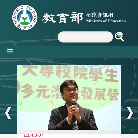
跳到主要內容區塊
mobile_menu
:::
11
115-08-07