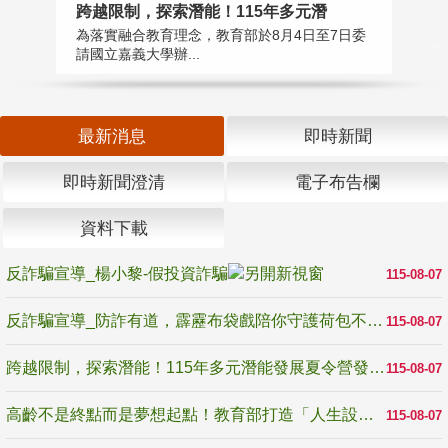
高
跨越限制，探索潛能！115年多元潛
教
為落實融合教育理念，教育部於8月4日至7日委
博
請國立嘉義大學辦...
最新消息
即時新聞
即時新聞澄清
電子布告欄
資料下載
反詐騙宣導_楊小黎-假投資詐騙
115-08-07
反詐騙宣導_防詐有道，霹靂布袋戲陪你守護荷包不受騙
115-08-07
跨越限制，探索潛能！115年多元潛能發展夏令營發掘生命無限可能
115-08-07
高齡不是終點而是夢想起點！教育部打造「人生設計夢工場」 參展第3屆高齡健康產業博覽會
115-08-07