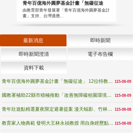
青年百億海外圓夢基金計畫「無礙征途
國
由教育部青年發展署「青年百億海外圓夢基金計
無
畫」支持、台灣適應...
是
最新消息
即時新聞
即時新聞澄清
電子布告欄
資料下載
青年百億海外圓夢基金計畫「無礙征途」 12位特教與弱勢青年勇闖西班牙 跨越感官限制見證生命蛻變
115-08-09
國教署補助22縣市積極推動「改善無障礙校園環境計畫」 打造友善、安全、無礙學習空間
115-08-09
青年壯遊點精選夏夜限定避暑提案 漫天蝠影、竹林尋蛙、茶香夜觀 邀青年暮色出發
115-08-08
教育家人物典範 發明大王林永禎教授 用自身經歷點亮學生的路
115-08-08