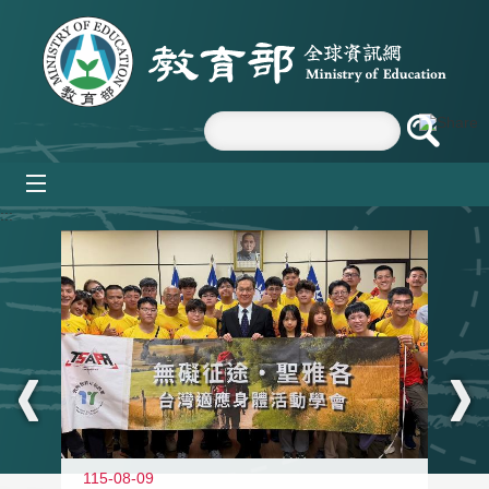
跳到主要內容區塊
mobile_menu
:::
115-08-09
11