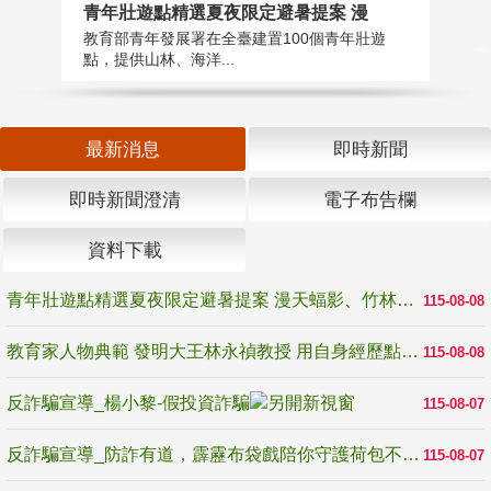
教
青年壯遊點精選夏夜限定避暑提案 漫
在
教育部青年發展署在全臺建置100個青年壯遊
譽
點，提供山林、海洋...
最新消息
即時新聞
即時新聞澄清
電子布告欄
資料下載
青年壯遊點精選夏夜限定避暑提案 漫天蝠影、竹林尋蛙、茶香夜觀 邀青年暮色出發
115-08-08
教育家人物典範 發明大王林永禎教授 用自身經歷點亮學生的路
115-08-08
反詐騙宣導_楊小黎-假投資詐騙
115-08-07
反詐騙宣導_防詐有道，霹靂布袋戲陪你守護荷包不受騙
115-08-07