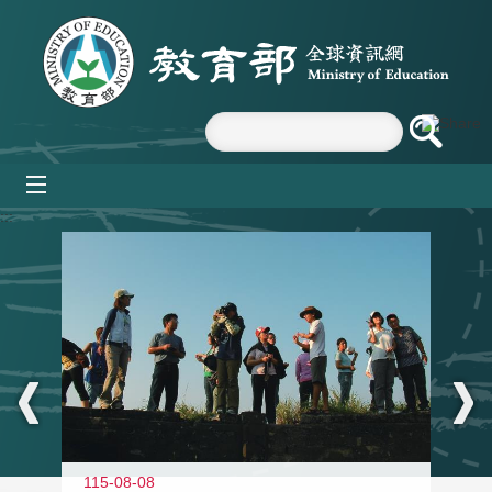
跳到主要內容區塊
mobile_menu
:::
11
115-08-08