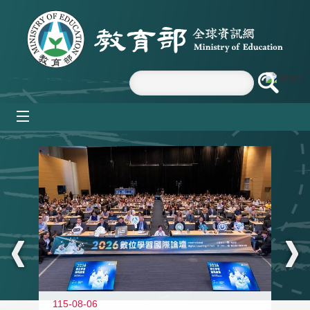
跳到主要內容區塊
mobile_menu
:::
115-08-06
11