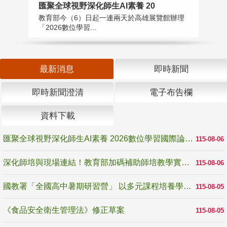
匯聚全球視野深化師生AI素養 20
國
教育部今（6）日起一連兩天於高雄展覽館辦理
教
「2026數位學習...
中
最新消息
即時新聞
即時新聞澄清
電子布告欄
資料下載
匯聚全球視野深化師生AI素養 2026數位學習國際論壇高雄登場
115-08-06
深化師培與現場連結！教育部加碼補助師培教學實踐研究 10月師培國際研討會交流教學實踐經驗
115-08-06
國教署「全國高中暑期研習營」 以多元課程培養學生瞭解誠信專業與倫理價值
115-08-05
《食品安全衛生管理法》修正草案
115-08-05