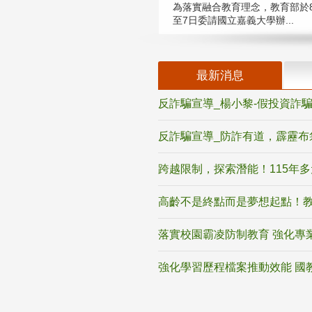
為落實融合教育理念，教育部於8
至7日委請國立嘉義大學辦...
最新消息
反詐騙宣導_楊小黎-假投資詐
反詐騙宣導_防詐有道，霹靂布
跨越限制，探索潛能！115年
高齡不是終點而是夢想起點！教
落實校園霸凌防制教育 強化專
強化學習歷程檔案推動效能 國