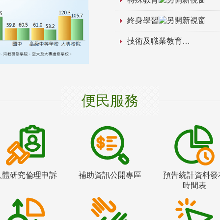
終身學習
技術及職業教育
便民服務
人體研究倫理申訴
補助資訊公開專區
預告統計資料發
時間表