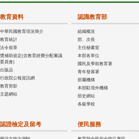
教育資料
認識教育部
中華民國教育現況簡介
組織概況
教育統計
部、次長
法令規章
主任秘書室
獎補助規定(含教育經費分配審議
本部各單位
委員會)
國民及學前教育署
出版品
青年發展署
行政院公報資訊網
部屬機構
教育剪影
本部駐境外機構
主題網站
部史網站
各級學校
認證檢定及留考
便民服務
華語文能力測驗
教育部全民安全指引專區