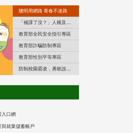
聰明用網路 青春不迷路
「補課了沒？」人權及轉型正義教育專區
教育部全民安全指引專區
教育部詐騙防制專區
教育部性別平等專區
防制校園霸凌，勇敢說出來！
習入口網
育與就業儲蓄帳戶