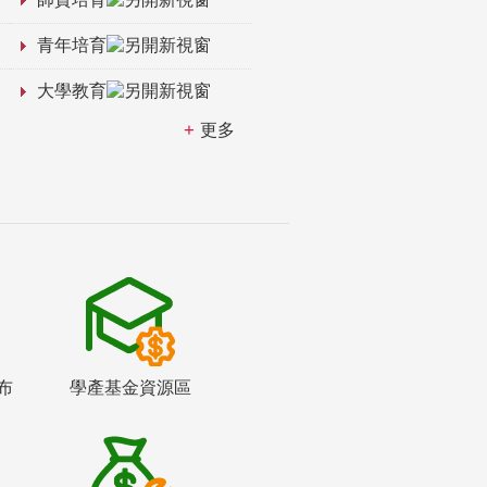
青年培育
大學教育
更多
布
學產基金資源區