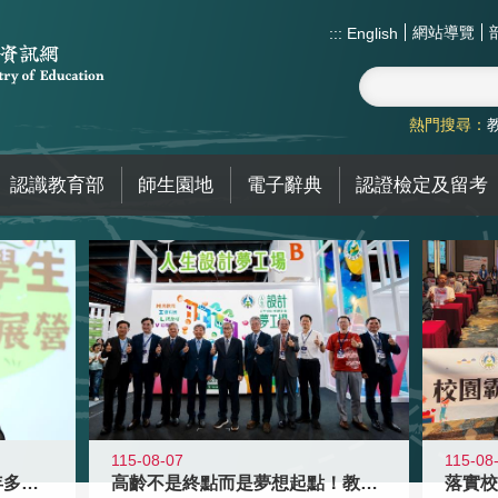
網站導覽
:::
English
熱門搜尋：
認識教育部
師生園地
電子辭典
認證檢定及留考
115-08-07
115-08
高齡不是終點而是夢想起點！教育部打
跨越限制，探索潛能！115年多元潛