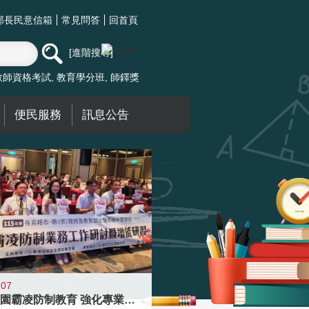
部長民意信箱
常見問答
回首頁
進階搜尋
教師資格考試
教育學分班
師鐸獎
便民服務
訊息公告
-07
落實校園霸凌防制教育 強化專業知能