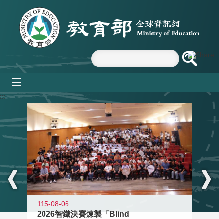
跳到主要內容區塊
mobile_menu
:::
115-08-06
2026智鐵決賽煉製「Blind
11