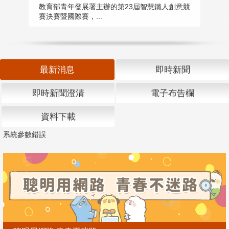
匯
教育部青年發展署主辦的第23屆智慧鐵人創意競
賽決賽暨國際賽，...
教
「
最新消息
即時新聞
即時新聞澄清
電子布告欄
資料下載
系統參數錯誤