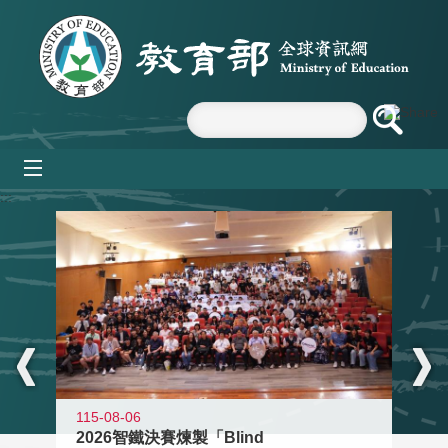
跳到主要內容區塊
mobile_menu
:::
115-08-06
2026智鐵決賽煉製「Blind
11