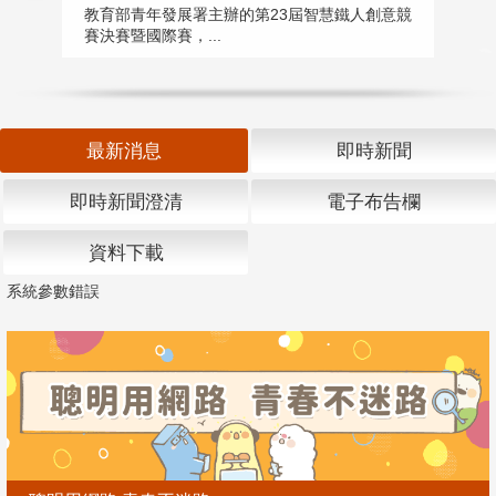
匯
教育部青年發展署主辦的第23屆智慧鐵人創意競
賽決賽暨國際賽，...
教
「
最新消息
即時新聞
即時新聞澄清
電子布告欄
資料下載
系統參數錯誤