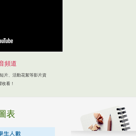
音頻道
短片、活動花絮等影片資
躍收看！
圖表