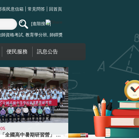
部長民意信箱
常見問答
回首頁
進階搜尋
教師資格考試
教育學分班
師鐸獎
便民服務
訊息公告
-05
國教署「全國高中暑期研習營」 以多