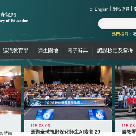
網站導覽
:::
English
熱門搜尋：
認識教育部
師生園地
電子辭典
認證檢定及留考
115-08-06
115-08
匯聚全球視野深化師生AI素養 20
智慧鐵