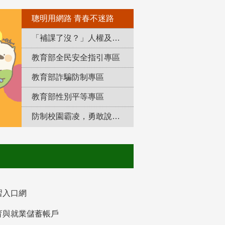
聰明用網路 青春不迷路
「補課了沒？」人權及轉型正義教育專區
教育部全民安全指引專區
教育部詐騙防制專區
教育部性別平等專區
防制校園霸凌，勇敢說出來！
習入口網
育與就業儲蓄帳戶