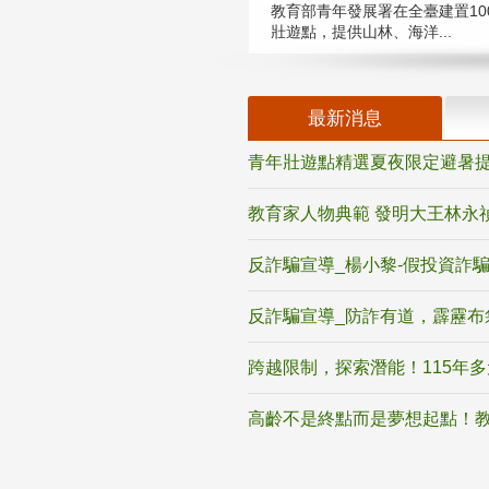
教育部青年發展署在全臺建置10
壯遊點，提供山林、海洋...
最新消息
青年壯遊點精選夏夜限定避暑提
教育家人物典範 發明大王林永
反詐騙宣導_楊小黎-假投資詐
反詐騙宣導_防詐有道，霹靂布
跨越限制，探索潛能！115年
高齡不是終點而是夢想起點！教