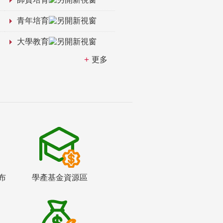
青年培育
大學教育
更多
布
學產基金資源區