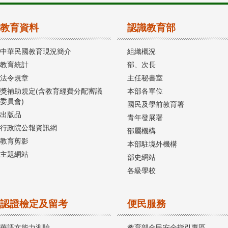
教育資料
認識教育部
中華民國教育現況簡介
組織概況
教育統計
部、次長
法令規章
主任秘書室
獎補助規定(含教育經費分配審議
本部各單位
委員會)
國民及學前教育署
出版品
青年發展署
行政院公報資訊網
部屬機構
教育剪影
本部駐境外機構
主題網站
部史網站
各級學校
認證檢定及留考
便民服務
華語文能力測驗
教育部全民安全指引專區