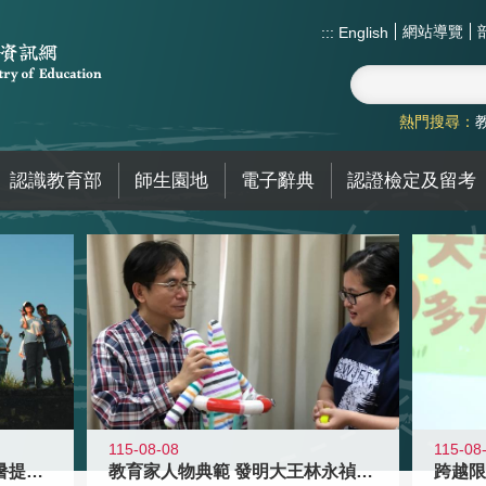
網站導覽
:::
English
熱門搜尋：
認識教育部
師生園地
電子辭典
認證檢定及留考
115-08-08
115-08
教育家人物典範 發明大王林永禎教授
青年壯遊點精選夏夜限定避暑提案 漫