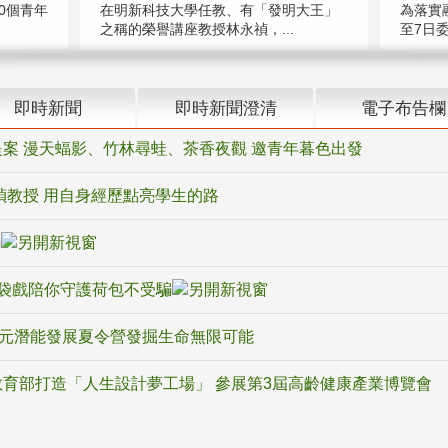
在明新科技大學任教、有「發明大王」
0個青年
為落實
之稱的榮譽講座教授林永禎，...
至7日委
即時新聞
即時新聞澄清
電子布告欄
案 漫天蝠影、竹林尋蛙、茶香夜觀 邀青年暮色出發
禎教授 用自身經歷點亮學生的路
騙
袋戲陪你守護荷包不受騙
多元潛能發展夏令營發掘生命無限可能
育部打造「人生設計夢工場」 參展第3屆高齡健康產業博覽會