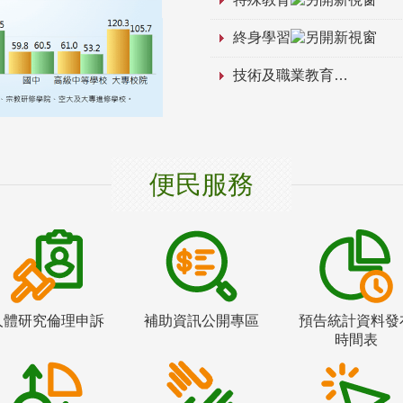
終身學習
技術及職業教育
便民服務
人體研究倫理申訴
補助資訊公開專區
預告統計資料發
時間表