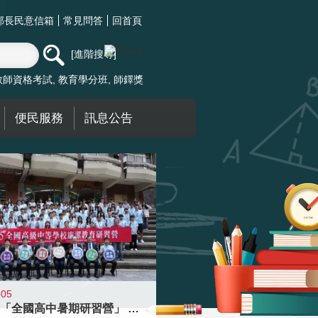
部長民意信箱
常見問答
回首頁
進階搜尋
教師資格考試
教育學分班
師鐸獎
便民服務
訊息公告
-05
國教署「全國高中暑期研習營」 以多