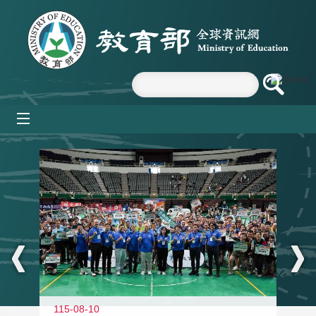
跳到主要內容區塊
mobile_menu
:::
115-08-10
11