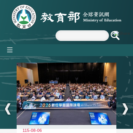
跳到主要內容區塊
mobile_menu
:::
115-08-06
11