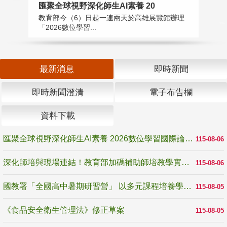
匯聚全球視野深化師生AI素養 20
國
教育部今（6）日起一連兩天於高雄展覽館辦理
教
「2026數位學習...
中
最新消息
即時新聞
即時新聞澄清
電子布告欄
資料下載
匯聚全球視野深化師生AI素養 2026數位學習國際論壇高雄登場
115-08-06
深化師培與現場連結！教育部加碼補助師培教學實踐研究 10月師培國際研討會交流教學實踐經驗
115-08-06
國教署「全國高中暑期研習營」 以多元課程培養學生瞭解誠信專業與倫理價值
115-08-05
《食品安全衛生管理法》修正草案
115-08-05