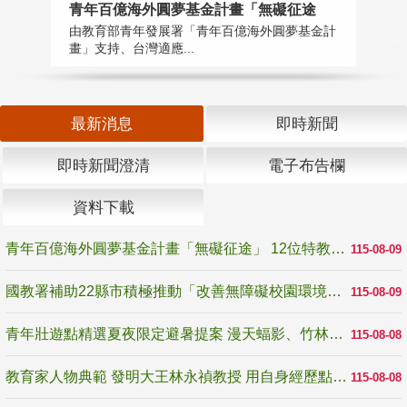
青年百億海外圓夢基金計畫「無礙征途
國
由教育部青年發展署「青年百億海外圓夢基金計
無
畫」支持、台灣適應...
是
最新消息
即時新聞
即時新聞澄清
電子布告欄
資料下載
青年百億海外圓夢基金計畫「無礙征途」 12位特教與弱勢青年勇闖西班牙 跨越感官限制見證生命蛻變
115-08-09
國教署補助22縣市積極推動「改善無障礙校園環境計畫」 打造友善、安全、無礙學習空間
115-08-09
青年壯遊點精選夏夜限定避暑提案 漫天蝠影、竹林尋蛙、茶香夜觀 邀青年暮色出發
115-08-08
教育家人物典範 發明大王林永禎教授 用自身經歷點亮學生的路
115-08-08