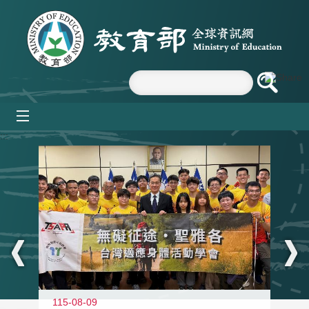
跳到主要內容區塊
mobile_menu
:::
115-08-09
11