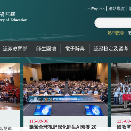
網站導覽
:::
English
熱門搜尋：
認識教育部
師生園地
電子辭典
認證檢定及留考
115-08-06
115-08
匯聚全球視野深化師生AI素養 20
智慧鐵