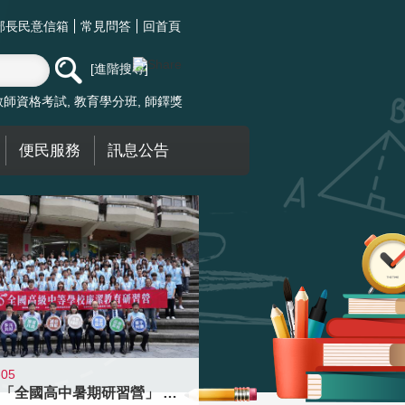
部長民意信箱
常見問答
回首頁
進階搜尋
教師資格考試
教育學分班
師鐸獎
便民服務
訊息公告
-05
國教署「全國高中暑期研習營」 以多