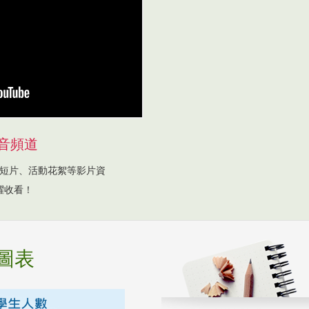
音頻道
短片、活動花絮等影片資
躍收看！
圖表