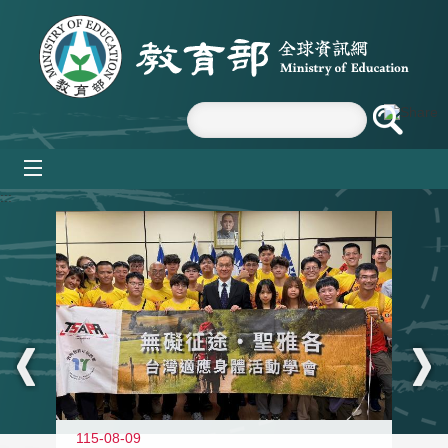
跳到主要內容區塊
mobile_menu
:::
115-08-09
11