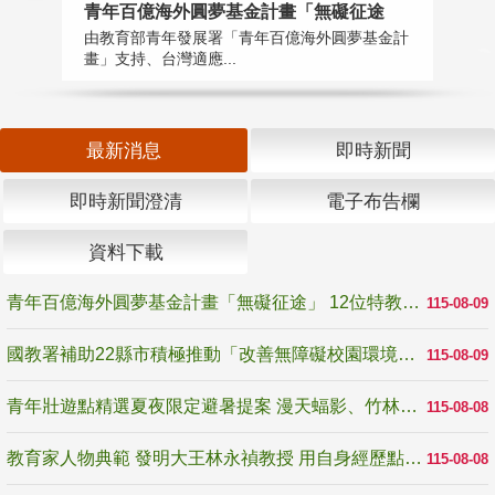
青年百億海外圓夢基金計畫「無礙征途
國
由教育部青年發展署「青年百億海外圓夢基金計
無
畫」支持、台灣適應...
是
最新消息
即時新聞
即時新聞澄清
電子布告欄
資料下載
青年百億海外圓夢基金計畫「無礙征途」 12位特教與弱勢青年勇闖西班牙 跨越感官限制見證生命蛻變
115-08-09
國教署補助22縣市積極推動「改善無障礙校園環境計畫」 打造友善、安全、無礙學習空間
115-08-09
青年壯遊點精選夏夜限定避暑提案 漫天蝠影、竹林尋蛙、茶香夜觀 邀青年暮色出發
115-08-08
教育家人物典範 發明大王林永禎教授 用自身經歷點亮學生的路
115-08-08