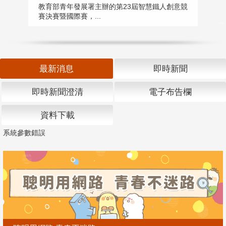
匯
教育部青年發展署主辦的第23屆智慧鐵人創意競
賽決賽暨國際賽，...
教
「
最新消息
即時新聞
即時新聞澄清
電子布告欄
資料下載
系統參數錯誤