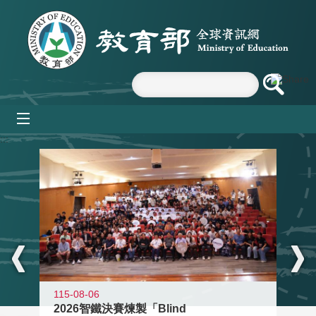
跳到主要內容區塊
mobile_menu
:::
115-08-06
2026智鐵決賽煉製「Blind
11