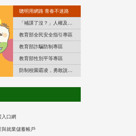
聰明用網路 青春不迷路
「補課了沒？」人權及轉型正義教育專區
教育部全民安全指引專區
教育部詐騙防制專區
教育部性別平等專區
防制校園霸凌，勇敢說出來！
習入口網
育與就業儲蓄帳戶