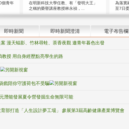
在明新科技大學任教、有「發明大王」
0個青年
為落實
之稱的榮譽講座教授林永禎，...
至7日委
即時新聞
即時新聞澄清
電子布告欄
案 漫天蝠影、竹林尋蛙、茶香夜觀 邀青年暮色出發
禎教授 用自身經歷點亮學生的路
騙
袋戲陪你守護荷包不受騙
多元潛能發展夏令營發掘生命無限可能
育部打造「人生設計夢工場」 參展第3屆高齡健康產業博覽會