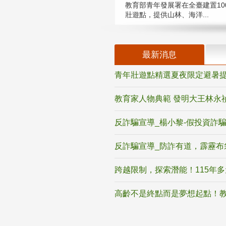
教育部青年發展署在全臺建置10
壯遊點，提供山林、海洋...
最新消息
青年壯遊點精選夏夜限定避暑提
教育家人物典範 發明大王林永
反詐騙宣導_楊小黎-假投資詐
反詐騙宣導_防詐有道，霹靂布
跨越限制，探索潛能！115年
高齡不是終點而是夢想起點！教