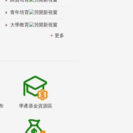
青年培育
大學教育
更多
布
學產基金資源區