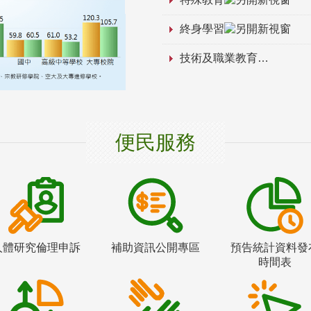
終身學習
技術及職業教育
便民服務
人體研究倫理申訴
補助資訊公開專區
預告統計資料發
時間表