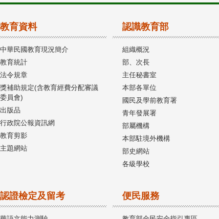
教育資料
認識教育部
中華民國教育現況簡介
組織概況
教育統計
部、次長
法令規章
主任秘書室
獎補助規定(含教育經費分配審議
本部各單位
委員會)
國民及學前教育署
出版品
青年發展署
行政院公報資訊網
部屬機構
教育剪影
本部駐境外機構
主題網站
部史網站
各級學校
認證檢定及留考
便民服務
華語文能力測驗
教育部全民安全指引專區