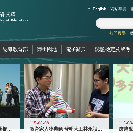
網站導覽
:::
English
熱門搜尋：
認識教育部
師生園地
電子辭典
認證檢定及留考
115-08-08
115-08
教育家人物典範 發明大王林永禎教授
青年壯遊點精選夏夜限定避暑提案 漫