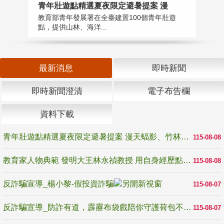
教
青年壯遊點精選夏夜限定避暑提案 漫
在
教育部青年發展署在全臺建置100個青年壯遊
譽
點，提供山林、海洋...
最新消息
即時新聞
即時新聞澄清
電子布告欄
資料下載
青年壯遊點精選夏夜限定避暑提案 漫天蝠影、竹林尋蛙、茶香夜觀 邀青年暮色出發
115-08-08
教育家人物典範 發明大王林永禎教授 用自身經歷點亮學生的路
115-08-08
反詐騙宣導_楊小黎-假投資詐騙
115-08-07
反詐騙宣導_防詐有道，霹靂布袋戲陪你守護荷包不受騙
115-08-07