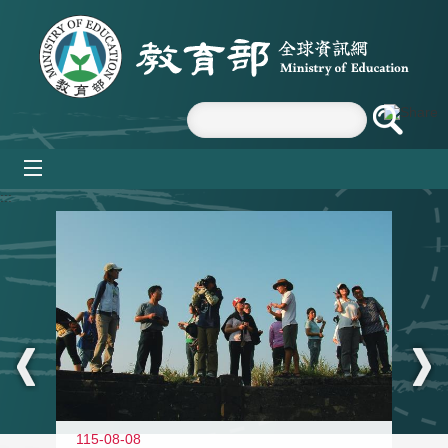
跳到主要內容區塊
mobile_menu
:::
11
115-08-08