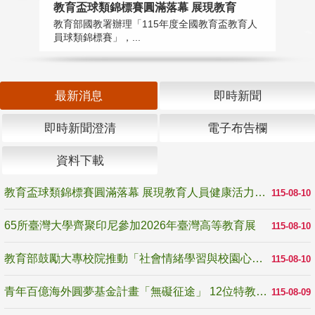
教育盃球類錦標賽圓滿落幕 展現教育
6
教育部國教署辦理「115年度全國教育盃教育人
「
員球類錦標賽」，...
首
最新消息
即時新聞
即時新聞澄清
電子布告欄
資料下載
教育盃球類錦標賽圓滿落幕 展現教育人員健康活力與團隊精神
115-08-10
65所臺灣大學齊聚印尼參加2026年臺灣高等教育展
115-08-10
教育部鼓勵大專校院推動「社會情緒學習與校園心理健康促進計畫」 培育校園「心」韌性
115-08-10
青年百億海外圓夢基金計畫「無礙征途」 12位特教與弱勢青年勇闖西班牙 跨越感官限制見證生命蛻變
115-08-09