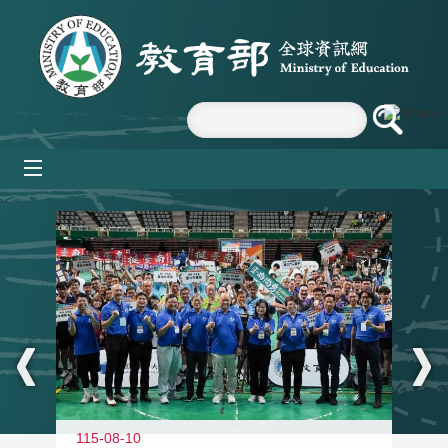
跳到主要內容區塊
mobile_menu
:::
115-08-10
11