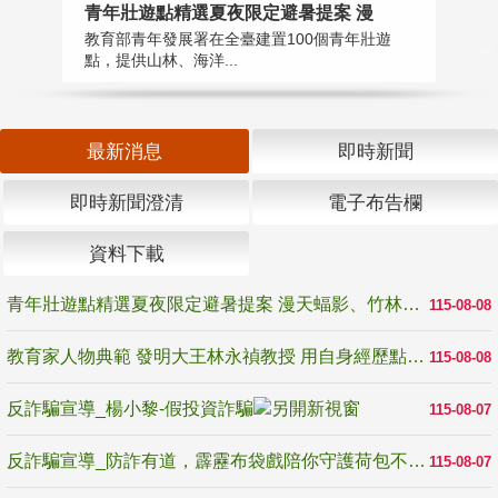
教
青年壯遊點精選夏夜限定避暑提案 漫
在
教育部青年發展署在全臺建置100個青年壯遊
譽
點，提供山林、海洋...
最新消息
即時新聞
即時新聞澄清
電子布告欄
資料下載
青年壯遊點精選夏夜限定避暑提案 漫天蝠影、竹林尋蛙、茶香夜觀 邀青年暮色出發
115-08-08
教育家人物典範 發明大王林永禎教授 用自身經歷點亮學生的路
115-08-08
反詐騙宣導_楊小黎-假投資詐騙
115-08-07
反詐騙宣導_防詐有道，霹靂布袋戲陪你守護荷包不受騙
115-08-07