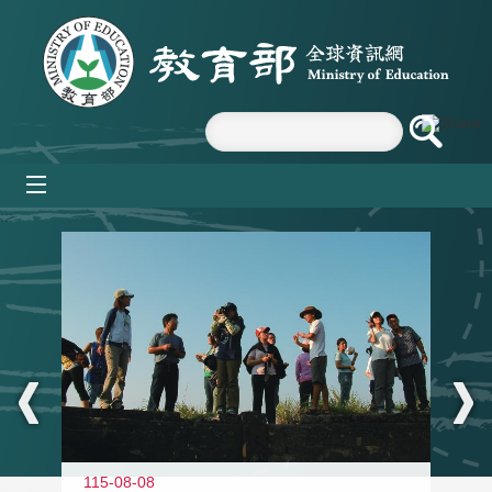
跳到主要內容區塊
mobile_menu
:::
11
115-08-08