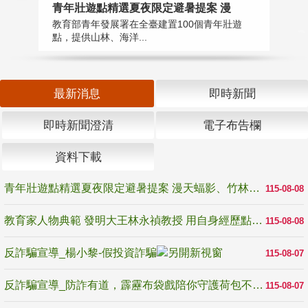
教
青年壯遊點精選夏夜限定避暑提案 漫
在
教育部青年發展署在全臺建置100個青年壯遊
譽
點，提供山林、海洋...
最新消息
即時新聞
即時新聞澄清
電子布告欄
資料下載
青年壯遊點精選夏夜限定避暑提案 漫天蝠影、竹林尋蛙、茶香夜觀 邀青年暮色出發
115-08-08
教育家人物典範 發明大王林永禎教授 用自身經歷點亮學生的路
115-08-08
反詐騙宣導_楊小黎-假投資詐騙
115-08-07
反詐騙宣導_防詐有道，霹靂布袋戲陪你守護荷包不受騙
115-08-07