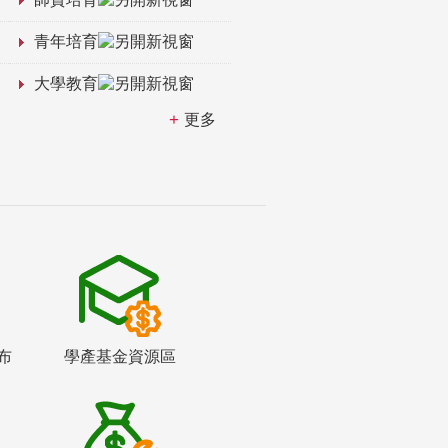
青年培育
大學教育
更多
布
學產基金資源區