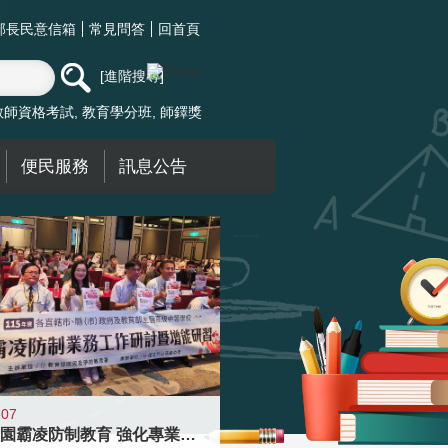
部長民意信箱
常見問答
回首頁
進階搜尋
教師資格考試
教育學分班
師鐸獎
便民服務
訊息公告
-07
落實校園霸凌防制教育 強化專業知能