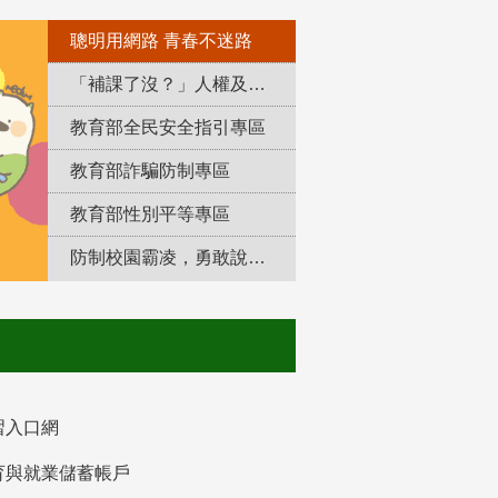
聰明用網路 青春不迷路
「補課了沒？」人權及轉型正義教育專區
教育部全民安全指引專區
教育部詐騙防制專區
教育部性別平等專區
防制校園霸凌，勇敢說出來！
習入口網
育與就業儲蓄帳戶