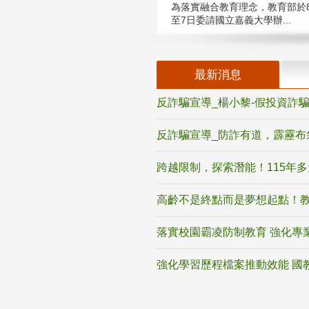
為落實融合教育理念，教育部於8
至7日委請國立嘉義大學辦...
最新消息
反詐騙宣導_楊小黎-假投資詐
反詐騙宣導_防詐有道，霹靂布
跨越限制，探索潛能！115年
高齡不是終點而是夢想起點！教
落實校園霸凌防制教育 強化專
強化學習歷程檔案推動效能 國