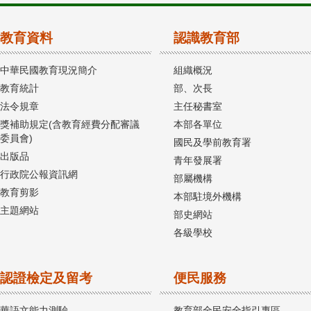
教育資料
認識教育部
中華民國教育現況簡介
組織概況
教育統計
部、次長
法令規章
主任秘書室
獎補助規定(含教育經費分配審議
本部各單位
委員會)
國民及學前教育署
出版品
青年發展署
行政院公報資訊網
部屬機構
教育剪影
本部駐境外機構
主題網站
部史網站
各級學校
認證檢定及留考
便民服務
華語文能力測驗
教育部全民安全指引專區