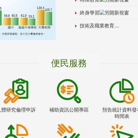
終身學習
技術及職業教育
便民服務
人體研究倫理申訴
補助資訊公開專區
預告統計資料發
時間表