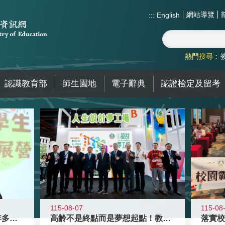
網站導覽
:::
English
熱門搜尋：
認識教育部
師生園地
電子辭典
認證檢定及留考
115-08-07
115-08
高齡不是終點而是夢想起點！教育部打
跨越限制，探索潛能！115年多元潛