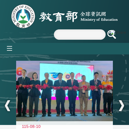
跳到主要內容區塊
mobile_menu
:::
115-08-10
11