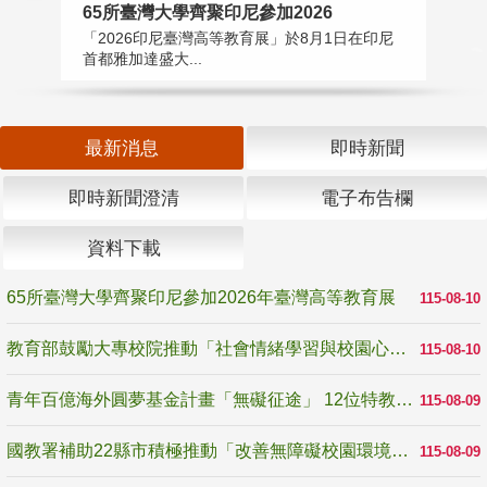
65所臺灣大學齊聚印尼參加2026
教
「2026印尼臺灣高等教育展」於8月1日在印尼
教
首都雅加達盛大...
助
最新消息
即時新聞
即時新聞澄清
電子布告欄
資料下載
65所臺灣大學齊聚印尼參加2026年臺灣高等教育展
115-08-10
教育部鼓勵大專校院推動「社會情緒學習與校園心理健康促進計畫」 培育校園「心」韌性
115-08-10
青年百億海外圓夢基金計畫「無礙征途」 12位特教與弱勢青年勇闖西班牙 跨越感官限制見證生命蛻變
115-08-09
國教署補助22縣市積極推動「改善無障礙校園環境計畫」 打造友善、安全、無礙學習空間
115-08-09