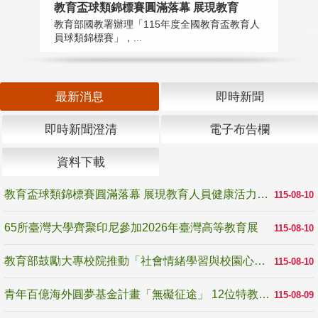
教育盃球類錦標賽圓滿落幕 展現教育
6
教育部國教署辦理「115年度全國教育盃教育人
「
員球類錦標賽」，...
首
最新消息
即時新聞
即時新聞澄清
電子布告欄
資料下載
教育盃球類錦標賽圓滿落幕 展現教育人員健康活力與團隊精神
115-08-10
65所臺灣大學齊聚印尼參加2026年臺灣高等教育展
115-08-10
教育部鼓勵大專校院推動「社會情緒學習與校園心理健康促進計畫」 培育校園「心」韌性
115-08-10
青年百億海外圓夢基金計畫「無礙征途」 12位特教與弱勢青年勇闖西班牙 跨越感官限制見證生命蛻變
115-08-09