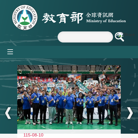
跳到主要內容區塊
mobile_menu
:::
115-08-10
11