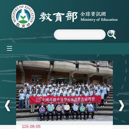
跳到主要內容區塊
mobile_menu
:::
115-08-05
11