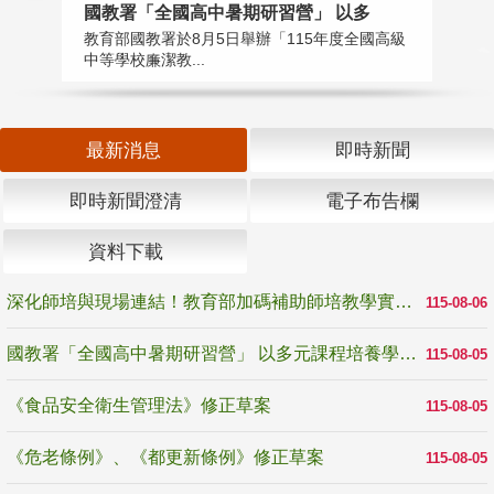
國教署「全國高中暑期研習營」 以多
學
教育部國教署於8月5日舉辦「115年度全國高級
教
中等學校廉潔教...
「
最新消息
即時新聞
即時新聞澄清
電子布告欄
資料下載
深化師培與現場連結！教育部加碼補助師培教學實踐研究 10月師培國際研討會交流教學實踐經驗
115-08-06
國教署「全國高中暑期研習營」 以多元課程培養學生瞭解誠信專業與倫理價值
115-08-05
《食品安全衛生管理法》修正草案
115-08-05
《危老條例》、《都更新條例》修正草案
115-08-05