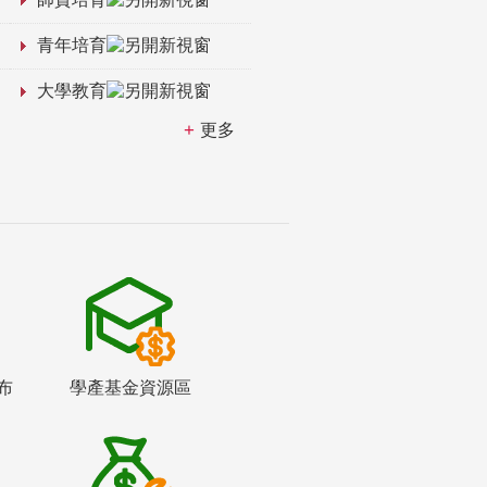
青年培育
大學教育
更多
布
學產基金資源區