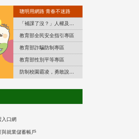
聰明用網路 青春不迷路
「補課了沒？」人權及轉型正義教育專區
教育部全民安全指引專區
教育部詐騙防制專區
教育部性別平等專區
防制校園霸凌，勇敢說出來！
習入口網
育與就業儲蓄帳戶