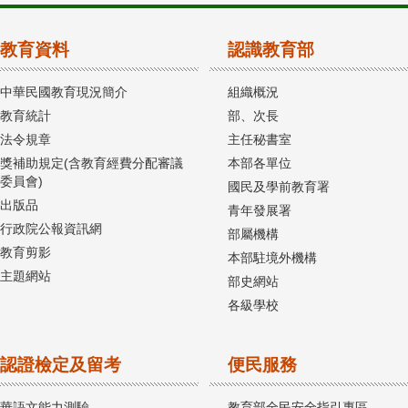
教育資料
認識教育部
中華民國教育現況簡介
組織概況
教育統計
部、次長
法令規章
主任秘書室
獎補助規定(含教育經費分配審議
本部各單位
委員會)
國民及學前教育署
出版品
青年發展署
行政院公報資訊網
部屬機構
教育剪影
本部駐境外機構
主題網站
部史網站
各級學校
認證檢定及留考
便民服務
華語文能力測驗
教育部全民安全指引專區