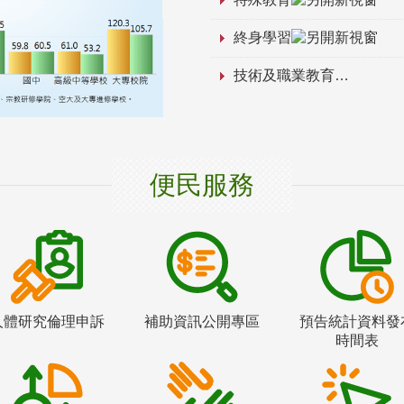
終身學習
技術及職業教育
便民服務
人體研究倫理申訴
補助資訊公開專區
預告統計資料發
時間表