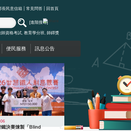
部長民意信箱
常見問答
回首頁
進階搜尋
教師資格考試
教育學分班
師鐸獎
便民服務
訊息公告
-06
智鐵決賽煉製「Blind