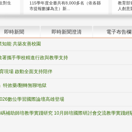
教育部
生對生
115學年度全臺共有8,000多名（依各縣
人創意競
市提報數據為主）新...
即時新聞
即時新聞澄清
電子布告欄
業知能 共築友善校園
教署攜手學校精進行政與教學支持
教育現場 啟動全面支持陪伴
ox」特效藥/翻轉無聊地獄
2026數位學習國際論壇高雄登場
碼補助師培教學實踐研究 10月師培國際研討會交流教學實踐經