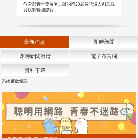
匯
教育部青年發展署主辦的第23屆智慧鐵人創意競
賽決賽暨國際賽，...
教
「
最新消息
即時新聞
即時新聞澄清
電子布告欄
資料下載
系統參數錯誤