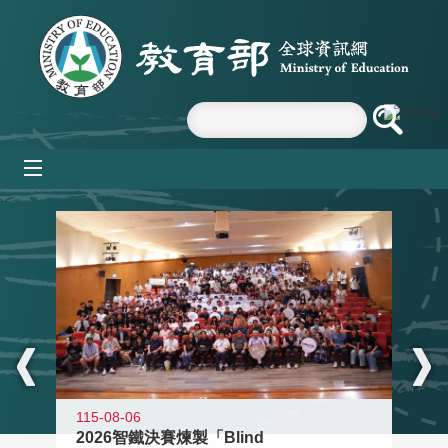
跳到主要內容區塊
mobile_menu
:::
115-08-06
2026智鐵決賽煉製「Blind
11