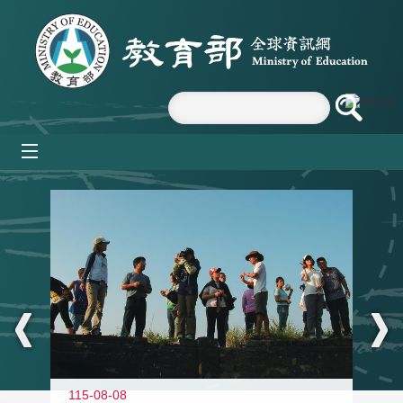
跳到主要內容區塊
mobile_menu
:::
11
115-08-08