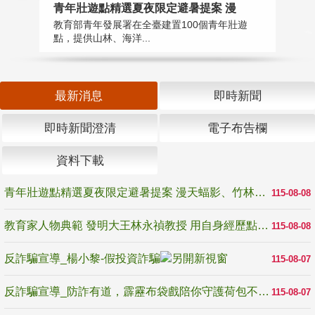
教
青年壯遊點精選夏夜限定避暑提案 漫
在
教育部青年發展署在全臺建置100個青年壯遊
譽
點，提供山林、海洋...
最新消息
即時新聞
即時新聞澄清
電子布告欄
資料下載
青年壯遊點精選夏夜限定避暑提案 漫天蝠影、竹林尋蛙、茶香夜觀 邀青年暮色出發
115-08-08
教育家人物典範 發明大王林永禎教授 用自身經歷點亮學生的路
115-08-08
反詐騙宣導_楊小黎-假投資詐騙
115-08-07
反詐騙宣導_防詐有道，霹靂布袋戲陪你守護荷包不受騙
115-08-07