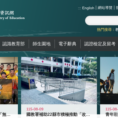
網站導覽
:::
English
熱門搜尋：
認識教育部
師生園地
電子辭典
認證檢定及留考
115-08-09
115-08
青年百億海外圓夢基金計畫「無礙征途
國教署補助22縣市積極推動「改善無