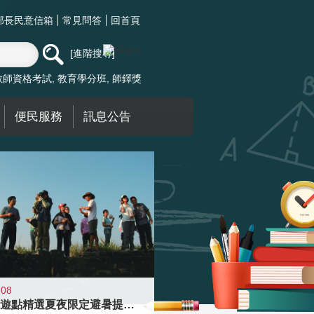
部長民意信箱
常見問答
回首頁
進階搜尋
教師資格考試
教育學分班
師鐸獎
便民服務
訊息公告
-08
青年壯遊點精選夏夜限定避暑提案 漫