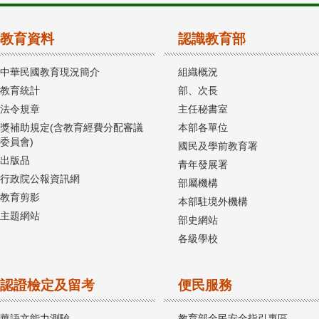
教育資料
認識教育部
中華民國教育現況簡介
組織概況
教育統計
部、次長
法令規章
主任秘書室
獎補助規定(含教育經費分配審議
本部各單位
委員會)
國民及學前教育署
出版品
青年發展署
行政院公報資訊網
部屬機構
教育剪影
本部駐境外機構
主題網站
部史網站
各級學校
認證檢定及留考
便民服務
華語文能力測驗
教育部全民安全指引專區