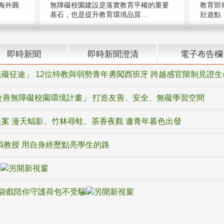
海外圓
無障礙校園建設是落實教育平權的重要
教育部
基石，也是提升教育環境品質...
壯遊點，
即時新聞
即時新聞澄清
電子布告欄
礙征途」 12位特教與弱勢青年勇闖西班牙 跨越感官限制見證生
改善無障礙校園環境計畫」 打造友善、安全、無礙學習空間
案 漫天蝠影、竹林尋蛙、茶香夜觀 邀青年暮色出發
禎教授 用自身經歷點亮學生的路
騙
袋戲陪你守護荷包不受騙