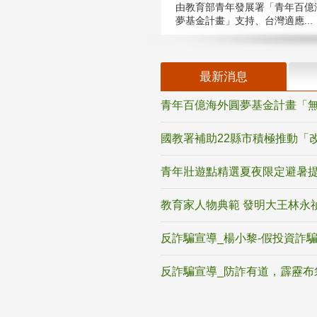
由教育部青年發展署「青年百億
夢基金計畫」支持、台灣適應...
最新消息
青年百億海外圓夢基金計畫「無
國教署補助22縣市積極推動「
青年壯遊點精選夏夜限定避暑提
教育家人物典範 發明大王林永
反詐騙宣導_楊小黎-假投資詐
反詐騙宣導_防詐有道，霹靂布