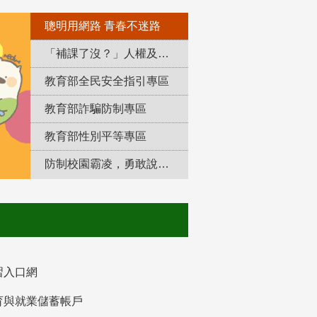
聰明用網路 青春不迷路
「補課了沒？」人權及轉型正義教育專區
教育部全民安全指引專區
教育部詐騙防制專區
教育部性別平等專區
防制校園霸凌，勇敢說出來！
習入口網
育與就業儲蓄帳戶