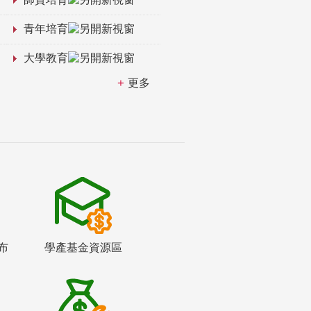
青年培育
大學教育
更多
布
學產基金資源區