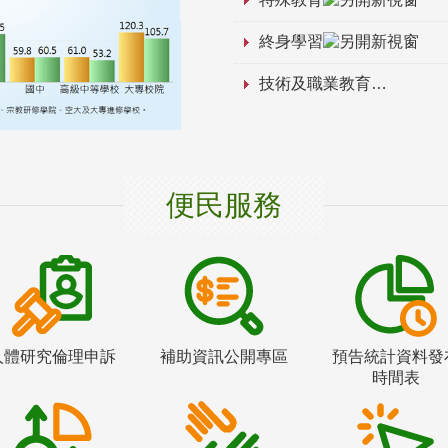
終身學習
技術及職業教育
便民服務
人體研究倫理申訴
補助資訊公開專區
預告統計資料發
時間表