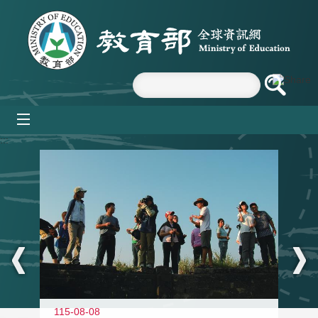
跳到主要內容區塊
mobile_menu
:::
11
115-08-08