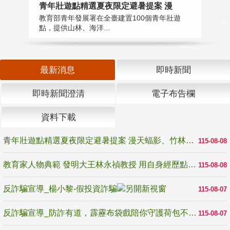
教
青年壯遊點精選夏夜限定避暑提案 漫
在
教育部青年發展署在全臺建置100個青年壯遊
譽
點，提供山林、海洋...
最新消息
即時新聞
即時新聞澄清
電子布告欄
資料下載
青年壯遊點精選夏夜限定避暑提案 漫天蝠影、竹林尋蛙、茶香夜觀 邀青年暮色出發
115-08-08
教育家人物典範 發明大王林永禎教授 用自身經歷點亮學生的路
115-08-08
反詐騙宣導_楊小黎-假投資詐騙
115-08-07
反詐騙宣導_防詐有道，霹靂布袋戲陪你守護荷包不受騙
115-08-07