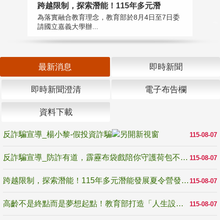
高
跨越限制，探索潛能！115年多元潛
教
為落實融合教育理念，教育部於8月4日至7日委
博
請國立嘉義大學辦...
最新消息
即時新聞
即時新聞澄清
電子布告欄
資料下載
反詐騙宣導_楊小黎-假投資詐騙
115-08-07
反詐騙宣導_防詐有道，霹靂布袋戲陪你守護荷包不受騙
115-08-07
跨越限制，探索潛能！115年多元潛能發展夏令營發掘生命無限可能
115-08-07
高齡不是終點而是夢想起點！教育部打造「人生設計夢工場」 參展第3屆高齡健康產業博覽會
115-08-07