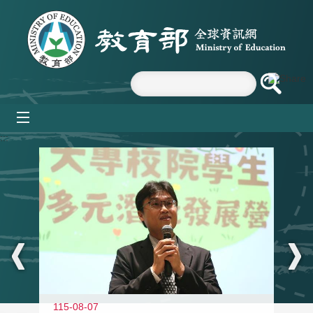
跳到主要內容區塊
mobile_menu
:::
11
115-08-07