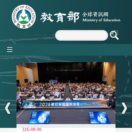
跳到主要內容區塊
mobile_menu
:::
115-08-06
11