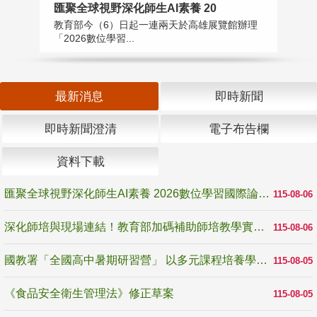
匯聚全球視野深化師生AI素養 20
國
教育部今（6）日起一連兩天於高雄展覽館辦理
教
「2026數位學習...
中
最新消息
即時新聞
即時新聞澄清
電子布告欄
資料下載
匯聚全球視野深化師生AI素養 2026數位學習國際論壇高雄登場
115-08-06
深化師培與現場連結！教育部加碼補助師培教學實踐研究 10月師培國際研討會交流教學實踐經驗
115-08-06
國教署「全國高中暑期研習營」 以多元課程培養學生瞭解誠信專業與倫理價值
115-08-05
《食品安全衛生管理法》修正草案
115-08-05