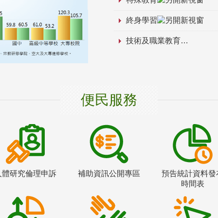
終身學習
技術及職業教育
便民服務
人體研究倫理申訴
補助資訊公開專區
預告統計資料發
時間表