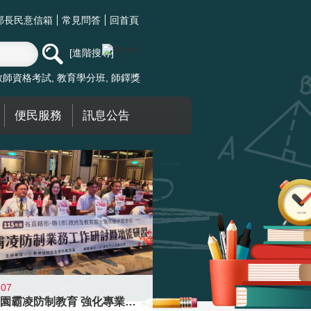
部長民意信箱
常見問答
回首頁
進階搜尋
教師資格考試
教育學分班
師鐸獎
便民服務
訊息公告
-07
落實校園霸凌防制教育 強化專業知能