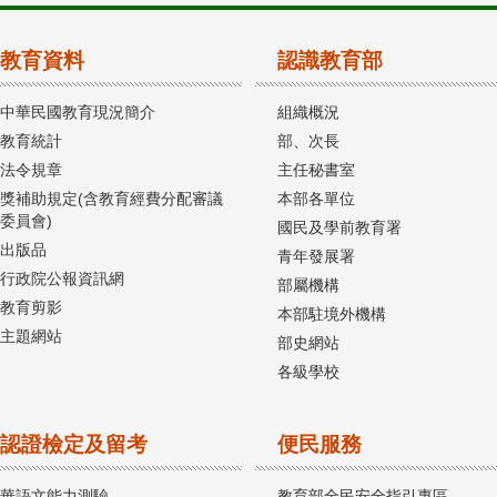
教育資料
認識教育部
中華民國教育現況簡介
組織概況
教育統計
部、次長
法令規章
主任秘書室
獎補助規定(含教育經費分配審議
本部各單位
委員會)
國民及學前教育署
出版品
青年發展署
行政院公報資訊網
部屬機構
教育剪影
本部駐境外機構
主題網站
部史網站
各級學校
認證檢定及留考
便民服務
華語文能力測驗
教育部全民安全指引專區