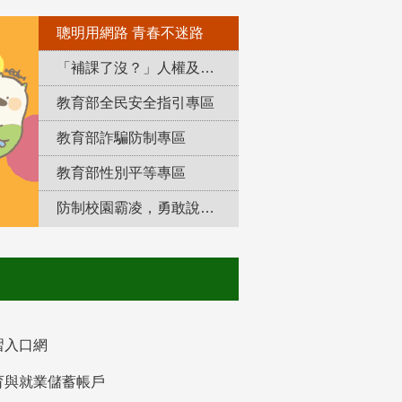
聰明用網路 青春不迷路
「補課了沒？」人權及轉型正義教育專區
教育部全民安全指引專區
教育部詐騙防制專區
教育部性別平等專區
防制校園霸凌，勇敢說出來！
習入口網
育與就業儲蓄帳戶