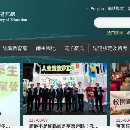
網站導覽
:::
English
熱門搜尋：
認識教育部
師生園地
電子辭典
認證檢定及留考
115-08-07
115-08
高齡不是終點而是夢想起點！教育部打
跨越限制，探索潛能！115年多元潛