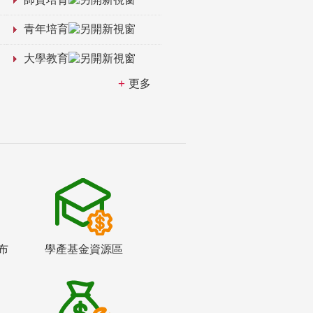
青年培育
大學教育
更多
布
學產基金資源區